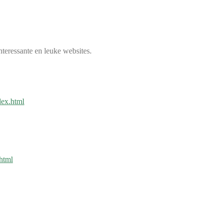
teressante en leuke websites.
dex.html
html