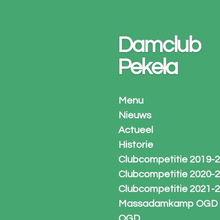
Ga
direct
naar
Damclub
de
hoofdinhoud
Pekela
Menu
Nieuws
Actueel
Historie
Clubcompetitie 2019-
Clubcompetitie 2020-
Clubcompetitie 2021-
Massadamkamp OGD
OGD