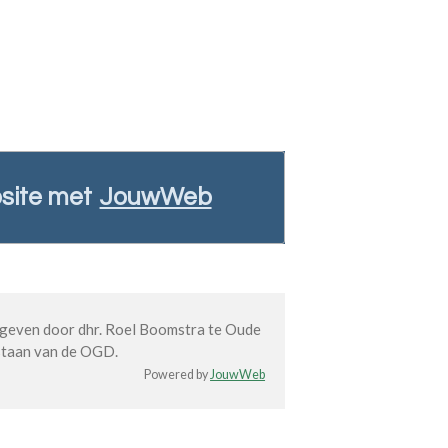
site met
JouwWeb
geven door dhr. Roel Boomstra te Oude
estaan van de OGD.
Powered by
JouwWeb