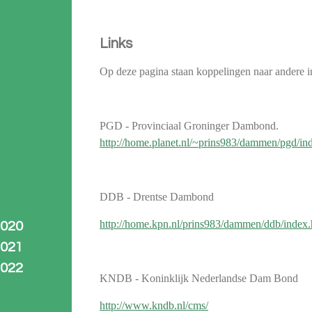
Links
Op deze pagina staan koppelingen naar andere in
PGD - Provinciaal Groninger Dambond.
http://home.planet.nl/~prins983/dammen/pgd/in
DDB - Drentse Dambond
http://home.kpn.nl/prins983/dammen/ddb/index.
2020
2021
2022
KNDB - Koninklijk Nederlandse Dam Bond
http://www.kndb.nl/cms/